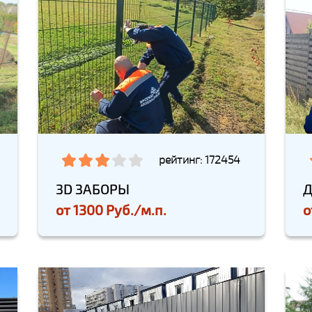
рейтинг: 172454
3D ЗАБОРЫ
Д
от
1300 Руб./м.п.
о