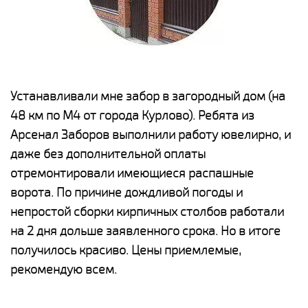
е
Устанавливали мне забор в загородный дом (на
Н
48 км по М4 от города Курлово). Ребята из
р
Арсенал Заборов выполнили работу ювелирно, и
К
даже без дополнительной оплаты
(
у
отремонтировали имеющиеся распашные
с
и,
ворота. По причине дождливой погоды и
н
а
непростой сборки кирпичных столбов работали
с
ги
на 2 дня дольше заявленного срока. Но в итоге
п
получилось красиво. Цены приемлемые,
о
а
рекомендую всем.
н
го
в