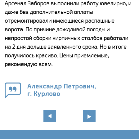
Арсенал Заборов выполнили работу ювелирно, и
К
даже без дополнительной оплаты
(
у
отремонтировали имеющиеся распашные
с
и,
ворота. По причине дождливой погоды и
н
а
непростой сборки кирпичных столбов работали
с
ги
на 2 дня дольше заявленного срока. Но в итоге
п
получилось красиво. Цены приемлемые,
о
а
рекомендую всем.
н
го
в
Александр Петрович,
г. Курлово